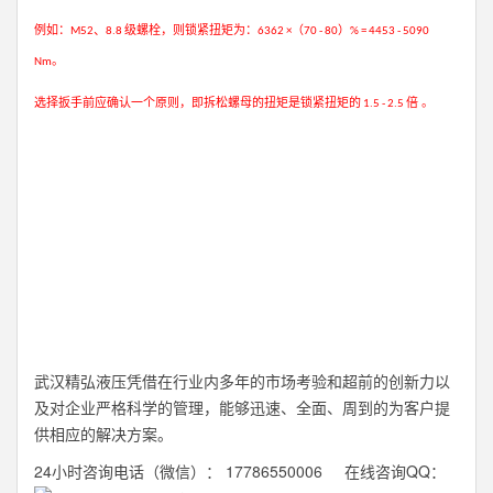
例如：
、
级螺栓，则锁紧扭矩为：
（
）
M52
8.8
6362 ×
70 - 80
% = 4453 - 5090
。
Nm
选择扳手前应确认一个原则，即拆松螺母的扭矩是锁紧扭矩的
倍 。
1.5 - 2.5
武汉精弘液压凭借在行业内多年的市场考验和超前的创新力以
及对企业严格科学的管理，能够迅速、全面、周到的为客户提
供相应的解决方案。
24小时咨询电话（微信）： 17786550006 在线咨询QQ：