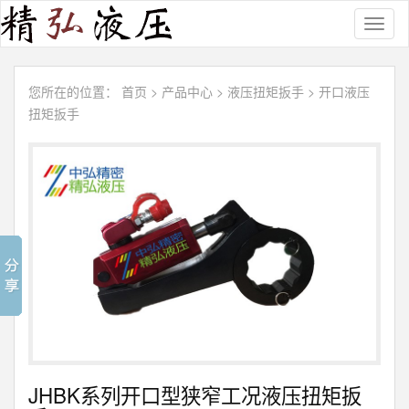
Toggl
naviga
您所在的位置：
首页
>
产品中心
>
液压扭矩扳手
>
开口液压
扭矩扳手
JHBK系列开口型狭窄工况液压扭矩扳