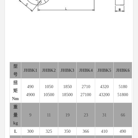
型
JHBK1
JHBK2
JHBK3
JHBK4
JHBK5
JHBK6
号
扭
490
1050
1850
2710
4320
5180
矩
4900
10500
18500
27100
43200
51800
Nm
重
量
9
11
19
23
31
66
kg
L
300
325
350
366
410
490