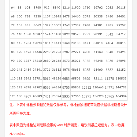
64
95
608
5960
912
8940
1216
11920
1710
16762
2052
20115
68
100
738
7230
1107
10845
1475
14460
2075
20335
2450
24401
72
105
885
8669
1327
13003
1769
17337
2488
24381
2985
29257
3542
76
110
1050
10287
1574
15430
2099
20573
2952
28931
34717
4164
80
115
1234
12094
1851
18141
2468
24188
3471
34014
40815
4200
5040
85
120
1493
14636
2240
21953
2987
29271
41163
49395
5025
6030
90
130
1787
17510
2680
26266
3573
35021
49248
59098
4976
6985
8382
100
145
2484
24341
3726
36512
48683
68460
82152
5012
6683
9399
11278
110
155
3342
32751
49126
65501
92111
110533
6566
8755
12312
14771
120
175
4378
42902
64354
85805
120663
144795
4967
7451
9935
13971
16765
125
180
48683
73024
97366
136920
164304
注：上表中螺栓预紧扭矩数据仅作参考，螺栓预紧扭矩首先应依据机械设备设计
所需扭矩为准。
表中数值为螺栓达到屈服极限的
时所测定，建议锁紧扭矩值为，表中数据
60%
。
×(70-80)%