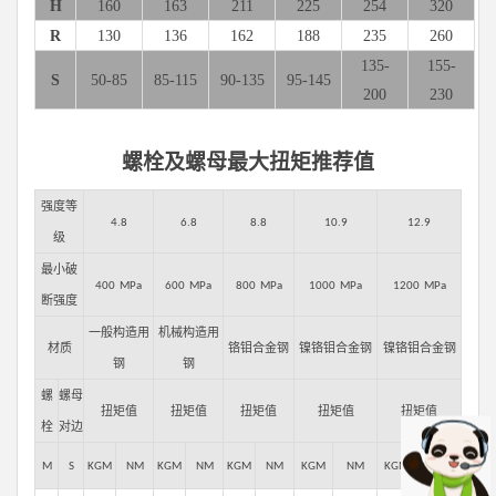
H
160
163
211
225
254
320
R
130
136
162
188
235
260
135-
155-
S
50-85
85-115
90-135
95-145
200
230
螺栓及螺母最大扭矩推荐值
强度等
4.8
6.8
8.8
10.9
12.9
级
最小破
400 MPa
600 MPa
800 MPa
1000 MPa
1200 MPa
断强度
一般构造用
机械构造用
材质
铬钼合金钢
镍铬钼合金钢
镍铬钼合金钢
钢
钢
螺
螺母
扭矩值
扭矩值
扭矩值
扭矩值
扭矩值
栓
对边
M
S
KGM
NM
KGM
NM
KGM
NM
KGM
NM
KGM
NM