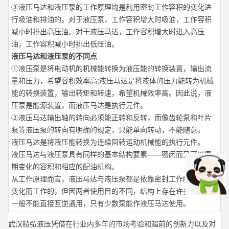
③液压马达和液压泵的工作原理均是利用密封工作容积的变化进
行吸油和排油的。对于液压泵，工作容积增大时吸油，工作容积
减小时排出高压油。对于液压马达，工作容积增大时进入高压
油，工作容积减小时排出低压油。
液压马达和液压泵的不同点
①液压泵是将电动机的机械能转换为液压能的转换装置，输出流
量和压力，希望容积效率高;液压马达是将液体的压力能转为机械
能的转换装置，输出转矩和转速，希望机械效率高。因此说，液
压泵是能源装置，而液压马达是执行元件。
②液压马达输出轴的转向必须能正转和反转，而像齿轮泵和叶片
泵等液压泵的转向有明确的规定，只能单向转动，不能随意。
液压马达是将液压能转换为连续回转运动机械能的执行元件。
液压马达与液压泵具有同样的基本结构要素——密闭而又可以周
期变化的容积和相应的配油机构。
从工作原理而言，液压马达与液压泵都是依靠密封工作腔容积的
变化而工作的，但因两者使用目的不同，结构上存在许多差异，
一般不能直接互逆通用，只有少数泵能作液压马达使用。
武汉精弘液压凭借在行业内多年的市场考验和超前的创新力以及对