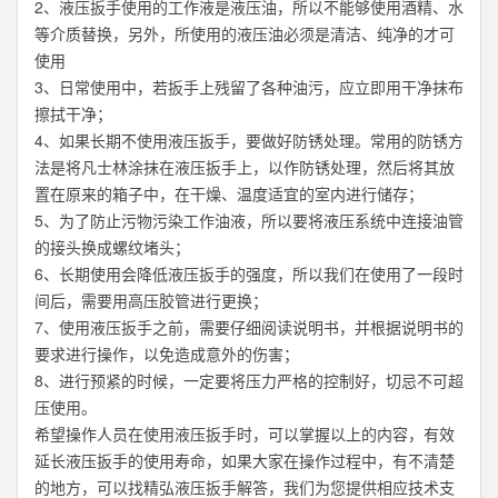
2、液压扳手使用的工作液是液压油，所以不能够使用酒精、水
等介质替换，另外，所使用的液压油必须是清洁、纯净的才可
使用
3、日常使用中，若扳手上残留了各种油污，应立即用干净抹布
擦拭干净；
4、如果长期不使用液压扳手，要做好防锈处理。常用的防锈方
法是将凡士林涂抹在液压扳手上，以作防锈处理，然后将其放
置在原来的箱子中，在干燥、温度适宜的室内进行储存；
5、为了防止污物污染工作油液，所以要将液压系统中连接油管
的接头换成螺纹堵头；
6、长期使用会降低液压扳手的强度，所以我们在使用了一段时
间后，需要用高压胶管进行更换；
7、使用液压扳手之前，需要仔细阅读说明书，并根据说明书的
要求进行操作，以免造成意外的伤害；
8、进行预紧的时候，一定要将压力严格的控制好，切忌不可超
压使用。
希望操作人员在使用液压扳手时，可以掌握以上的内容，有效
延长液压扳手的使用寿命，如果大家在操作过程中，有不清楚
的地方，可以找
精弘
液压扳手解答，我们为您提供相应技术支