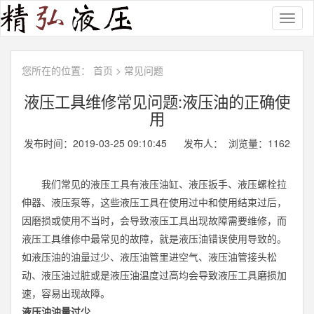
Toggl
naviga
您所在的位置：
首页
>
常见问题
液压工具维修常见问题:液压油的正确使
用
发布时间：2019-03-25 09:10:45 发布人： 浏览量：
1162
我们常见的液压工具有液压油缸、
液压扳手
、
液压螺栓拉
伸器
、液压泵等，这些液压工具在使用过中和使用结束过后，
因磨损或使用不当时，会导致液压工具出现故障需要维修，而
液压工具维修
中最常见的故障，就是液压油错误使用导致的。
如液压油的油量过少、液压油管里进空气、液压油管接头松
动、液压油过脏或是液压油温度过高均会导致液压工具磨损加
速，容易出现故障。
液压油油量过少